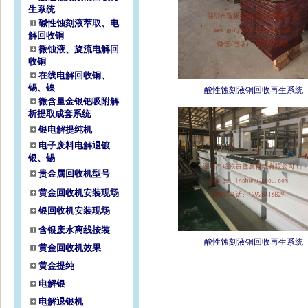
生系统
碱性蚀刻液萃取、电
解回收铜
微蚀液、旋流电解回
收铜
在线电解回收铜、
锡、镍
酸性蚀刻液铜回收再生系统
微含量金银钯吸附解
析提取成套系统
银电解提纯机
电子废料电解退镀
银、锡
贵金属回收机型号
黄金回收机安装现场
银回收机安装现场
含银废水离线按装
酸性蚀刻液铜回收再生系统
黄金回收机效果
黄金提纯
电解银
电解退银机